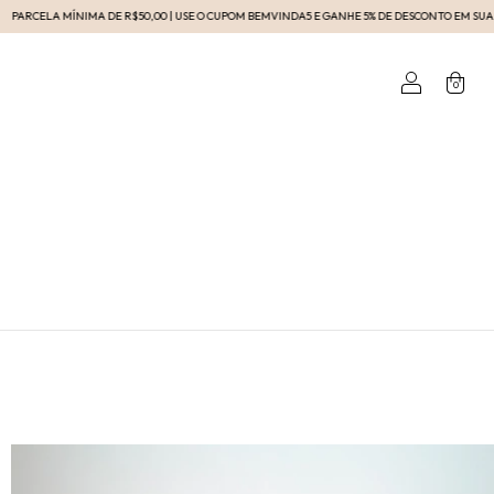
 MÍNIMA DE R$50,00 | USE O CUPOM BEMVINDA5 E GANHE 5% DE DESCONTO EM SUA COMPRA NO
0