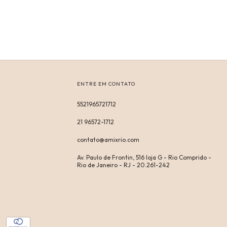
ENTRE EM CONTATO
5521965721712
21 96572-1712
contato@amixrio.com
Av. Paulo de Frontin, 516 loja G - Rio Comprido -
Rio de Janeiro - RJ - 20.261-242